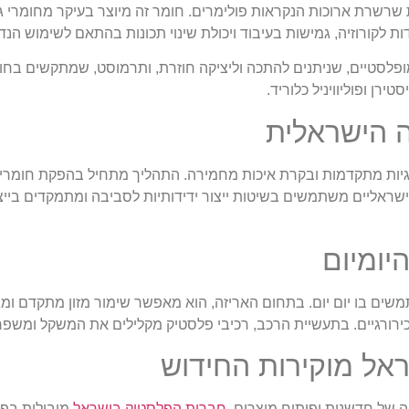
שרשרת ארוכות הנקראות פולימרים. חומר זה מיוצר בעיקר מחומרי גל
ות לקורוזיה, גמישות בעיבוד ויכולת שינוי תכונות בהתאם לשימוש הנד
לסטיים, שניתנים להתכה וליציקה חוזרת, ותרמוסט, שמתקשים בחום ו
ירן ופוליוויניל כלוריד.
ה הישראלית
גיות מתקדמות ובקרת איכות מחמירה. התהליך מתחיל בהפקת חומרי 
שראליים משתמשים בשיטות ייצור ידידותיות לסביבה ומתמקדים בייצ
יומיום
ים בו יום יום. בתחום האריזה, הוא מאפשר שימור מזון מתקדם ומג
כירורגיים. בתעשיית הרכב, רכיבי פלסטיק מקלילים את המשקל ומשפר
אל מוקירות החידוש
 של חדשנות ופיתוח מוצרים.
חברות הפלסטיק בישראל
מובילות בפי